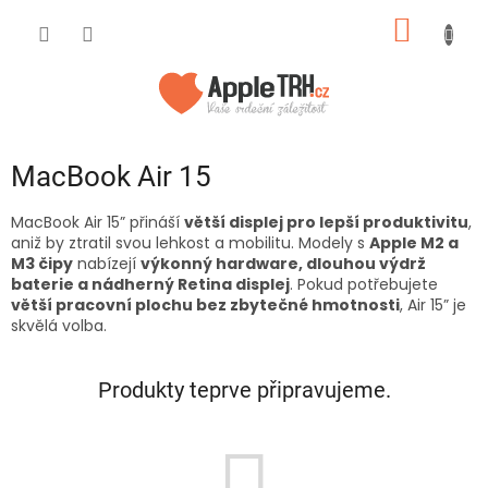
Přejít
NÁKUP
na
obsah
KOŠÍK
MacBook Air 15
MacBook Air 15” přináší
větší displej pro lepší produktivitu
,
aniž by ztratil svou lehkost a mobilitu. Modely s
Apple M2 a
M3 čipy
nabízejí
výkonný hardware, dlouhou výdrž
baterie a nádherný Retina displej
. Pokud potřebujete
větší pracovní plochu bez zbytečné hmotnosti
, Air 15” je
skvělá volba.
Produkty teprve připravujeme.