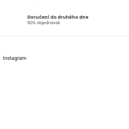
Doručení do druhého dne
90% objednávek
Z
á
p
a
Instagram
t
í