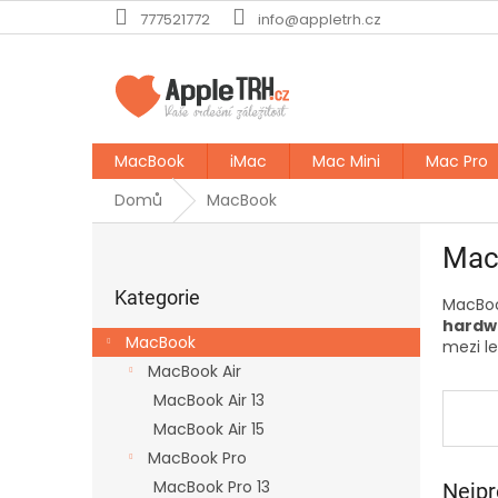
Přejít
777521772
info@appletrh.cz
na
obsah
MacBook
iMac
Mac Mini
Mac Pro
Domů
MacBook
P
Mac
o
Přeskočit
s
kategorie
Kategorie
MacBoo
t
hardw
r
MacBook
mezi 
a
MacBook Air
n
MacBook Air 13
n
í
MacBook Air 15
p
MacBook Pro
a
MacBook Pro 13
Nejpr