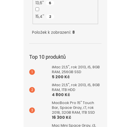
13,6''
6
15,4''
2
Položek k zobrazení:
8
Top 10 produktů
iMac 21,5", rok 2013, i5, 8GB
RAM, 256GB SSD
5 200 Kč
iMac 21,5", rok 2013, i5, 8GB
RAM, 1TB HDD
4 800 Kč
MacBook Pro 15" Touch
Bar, Space Gray, i7, rok
2018, 32GB RAM, 1TB SSD
16 300 Kč
Mac Mini Space Gray, i3,