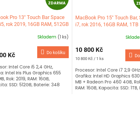
ZDARMA
Z
D
ok Pro 13" Touch Bar Space
MacBook Pro 15" Touch Bar, S
A
 i5, rok 2019, 16GB RAM, 512GB
i7, rok 2016, 16GB RAM, 1TB
R
Skladem
(1 ks)
Sklad
M
10 800 Kč
Do košíku
00 Kč
Do
A
Měrná
10 800 Kč / 1 ks
cena:
or: Intel Core i5 2,4 GHz,
Procesor: Intel Core i7 2,9 GHz
a: Intel Iris Plus Graphics 655
Grafika: Intel HD Graphics 630
B, Rok: 2019, RAM: 16GB,
MB + Radeon Pro 460 4GB, Rok
ita: SSD: 512GB, Baterie: 348
RAM: 16GB, Kapacita: SSD: 1TB, 
 Klávesnice: anglická,...
1 cyklů, Klávesnice: česká,...
O
v
l
á
d
a
c