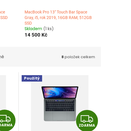
ace
MacBook Pro 13" Touch Bar Space
 SSD
Gray, i5, rok 2019, 16GB RAM, 512GB
SSD
Skladem
(1 ks)
14 500 Kč
ně
8
položek celkem
Použitý
Z
Z
DARMA
ZDARMA
D
D