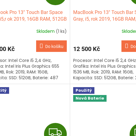
D
ok Pro 13" Touch Bar Space
MacBook Pro 13" Touch Bar 
A
 i5,r ok 2019, 16GB RAM, 512GB
Gray, i5, rok 2019, 16GB RA
SSD
R
Skladem
(1 ks)
Sklad
M
Do košíku
Do
00 Kč
12 500 Kč
A
or: Intel Core i5 2,4 GHz,
Procesor: Intel Core i5 2,4 GHz
a: Intel Iris Plus Graphics 655
Grafika: Intel Iris Plus Graphic
B, Rok: 2019, RAM: 16GB,
1536 MB, Rok: 2019, RAM: 16GB,
ita: SSD: 512GB, Baterie: 487
Kapacita: SSD: 512GB, Baterie: 
 Klávesnice: anglická,...
cyklů, Klávesnice: anglická,...
itý
Použitý
Nová Baterie
Z