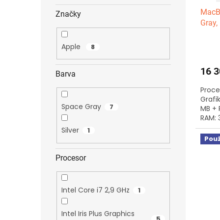
u
ů
MacBo
k
Značky
Gray,
t
SSD
ů
Apple
8
16 3
Barva
Proces
Grafi
Space Gray
7
MB + 
RAM: 3
1 cykl
Silver
1
Použ
Procesor
Intel Core i7 2,9 GHz
1
Intel Iris Plus Graphics
5