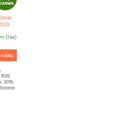
DARMA
D
ilver,
A
 SSD
R
em
(1 ks)
M
 košíku
A
,
 1536
: 2016,
Baterie: