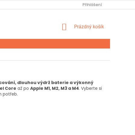
Ů
FORMULÁŘ ODSTOUPENÍ OD SMLOUVY
Přihlášení
FORMULÁŘ UPLATNĚ
NÁKUPNÍ
Prázdný košík
KOŠÍK
acování, dlouhou výdrž baterie a výkonný
tel Core
až po
Apple M1, M2, M3 a M4
. Vyberte si
 potřeb.