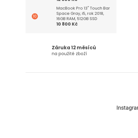
MacBook Pro 13" Touch Bar
Space Gray, i5, rok 2018,
16GB RAM, 512GB SSD
10 800 Kč
Záruka 12 měsíců
na použité zboží
Z
á
p
a
t
Instagr
í