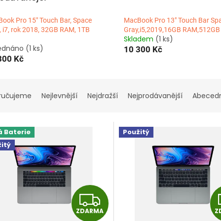
ook Pro 15" Touch Bar, Space
MacBook Pro 13" Touch Bar Sp
, i7, rok 2018, 32GB RAM, 1TB
Gray,i5,2019,16GB RAM,512GB
Skladem
(1 ks)
ednáno
(1 ks)
10 300 Kč
300 Kč
ručujeme
Nejlevnější
Nejdražší
Nejprodávanější
Abeced
 Baterie
Použitý
itý
Z
ZDARMA
Z
D