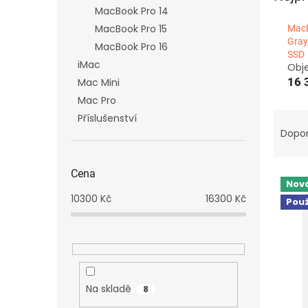
n
MacBook Pro 14
e
MacBook Pro 15
MacB
l
Gray
MacBook Pro 16
SSD
iMac
Obj
16 
Mac Mini
Mac Pro
Ř
Příslušenství
a
Dopo
z
e
Cena
V
n
Nová
ý
í
10300
Kč
16300
Kč
Použ
p
p
i
r
s
o
p
d
r
u
o
k
Na skladě
8
d
t