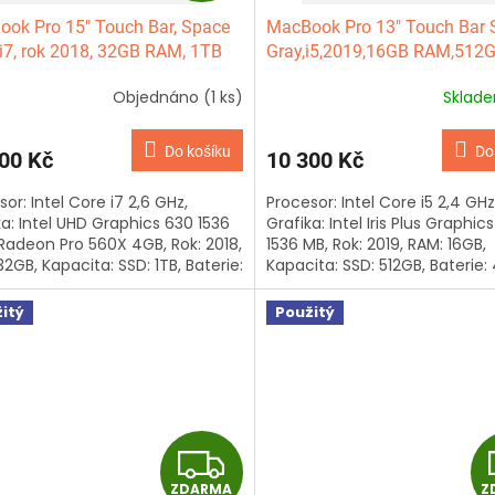
ok Pro 15" Touch Bar, Space
MacBook Pro 13" Touch Bar 
A
 i7, rok 2018, 32GB RAM, 1TB
Gray,i5,2019,16GB RAM,512
R
Objednáno
(1 ks)
Sklad
M
Do košíku
Do
00 Kč
10 300 Kč
A
or: Intel Core i7 2,6 GHz,
Procesor: Intel Core i5 2,4 GHz
ka: Intel UHD Graphics 630 1536
Grafika: Intel Iris Plus Graphic
Radeon Pro 560X 4GB, Rok: 2018,
1536 MB, Rok: 2019, RAM: 16GB,
2GB, Kapacita: SSD: 1TB, Baterie:
Kapacita: SSD: 512GB, Baterie:
ů, Klávesnice: česká,...
cyklů, Klávesnice: anglická,...
itý
Použitý
Z
ZDARMA
Z