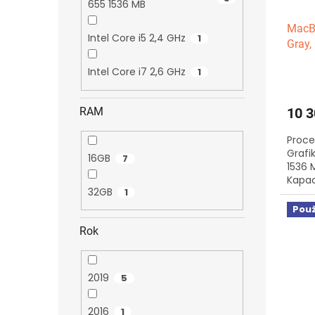
655 1536 MB
MacBo
Intel Core i5 2,4 GHz
1
Gray,
SSD
Intel Core i7 2,6 GHz
1
10 3
RAM
Proces
Grafik
16GB
7
1536 M
Kapac
32GB
1
cyklů,
Použ
Rok
2019
5
2016
1