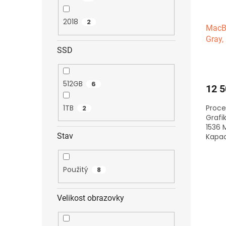
2018
2
MacBo
Gray,
SSD
SSD
512GB
6
12 5
1TB
Proces
2
Grafik
1536 M
Stav
Kapac
cyklů,
Použitý
8
Velikost obrazovky