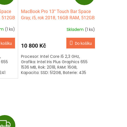
D
D
Space
MacBook Pro 13" Touch Bar Space
A
A
M, 512GB
Gray, i5, rok 2018, 16GB RAM, 512GB
SSD
R
R
em
(1 ks)
Skladem
(1 ks)
M
M
 košíku
Do košíku
10 800 Kč
A
A
,
Procesor: Intel Core i5 2,3 GHz,
s 655
Grafika: Intel Iris Plus Graphics 655
1536 MB, Rok: 2018, RAM: 16GB,
241
Kapacita: SSD: 512GB, Baterie: 435
cyklů, Klávesnice: anglická,...
Z