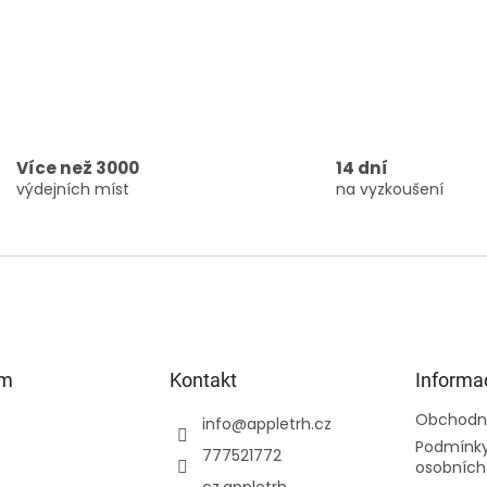
Více než 3000
14 dní
výdejních míst
na vyzkoušení
am
Kontakt
Informa
Obchodn
info
@
appletrh.cz
Podmínky
777521772
osobních
cz.appletrh