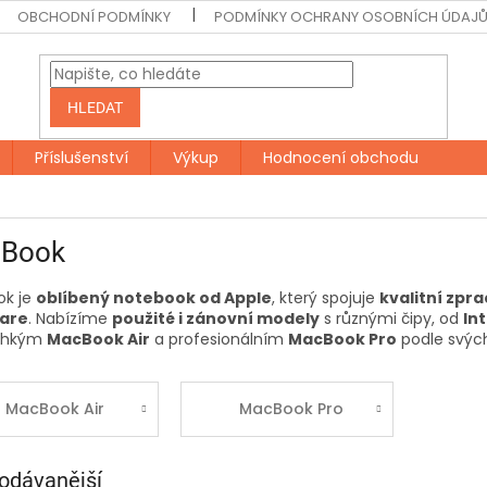
OBCHODNÍ PODMÍNKY
PODMÍNKY OCHRANY OSOBNÍCH ÚDAJ
HLEDAT
Příslušenství
Výkup
Hodnocení obchodu
Book
k je
oblíbený notebook od Apple
, který spojuje
kvalitní zpr
are
. Nabízíme
použité i zánovní modely
s různými čipy, od
In
lehkým
MacBook Air
a profesionálním
MacBook Pro
podle svých
MacBook Air
MacBook Pro
odávanější