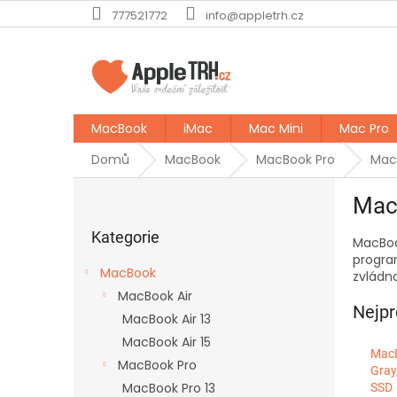
Přejít
777521772
info@appletrh.cz
na
obsah
MacBook
iMac
Mac Mini
Mac Pro
Domů
MacBook
MacBook Pro
MacB
P
Mac
o
Přeskočit
s
kategorie
Kategorie
MacBoo
t
progra
r
MacBook
zvládn
a
MacBook Air
n
Nejpr
MacBook Air 13
n
í
MacBook Air 15
MacB
p
MacBook Pro
Gray
a
MacBook Pro 13
SSD