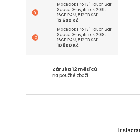
MacBook Pro 13" Touch Bar
Space Gray, i5, rok 2019,
16GB RAM, 512GB SSD
12 500 Kč
MacBook Pro 13" Touch Bar
Space Gray, i5, rok 2018,
16GB RAM, 512GB SSD
10 800 Kč
Záruka 12 měsíců
na použité zboží
Z
á
p
a
t
Instagr
í