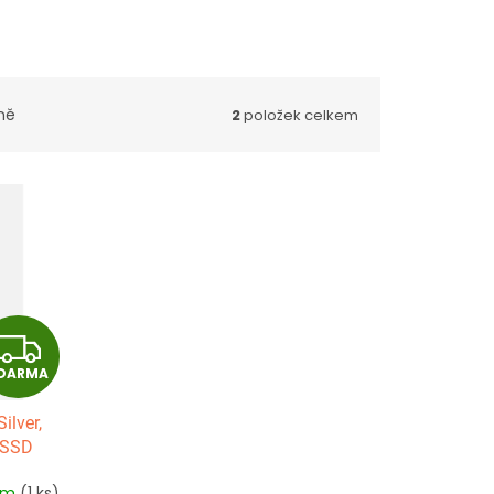
ně
2
položek celkem
Z
DARMA
D
ilver,
A
 SSD
R
em
(1 ks)