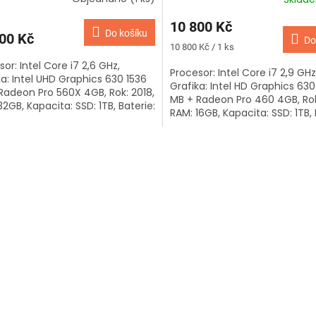
M
10 800 Kč
Do košíku
00 Kč
Do
A
Měrná
10 800 Kč / 1 ks
cena:
or: Intel Core i7 2,6 GHz,
Procesor: Intel Core i7 2,9 GHz
ka: Intel UHD Graphics 630 1536
Grafika: Intel HD Graphics 630
Radeon Pro 560X 4GB, Rok: 2018,
MB + Radeon Pro 460 4GB, Rok
2GB, Kapacita: SSD: 1TB, Baterie:
RAM: 16GB, Kapacita: SSD: 1TB, 
ů, Klávesnice: česká,...
1 cyklů, Klávesnice: česká,...
O
v
l
á
d
a
c
í
p
r
v
k
y