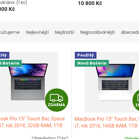
ednáno
(1 ks)
10 800 Kč
300 Kč
ručujeme
Nejlevnější
Nejdražší
Nejprodávanější
Abeced
itý
Použitý
 Baterie
Nová Baterie
Z
ZDARMA
Z
D
ok Pro 15" Touch Bar, Space
MacBook Pro 15" Touch Bar, S
A
 i7, rok 2018, 32GB RAM, 1TB
i7, rok 2016, 16GB RAM, 1TB
R
Objednáno
(1 ks)
Sklad