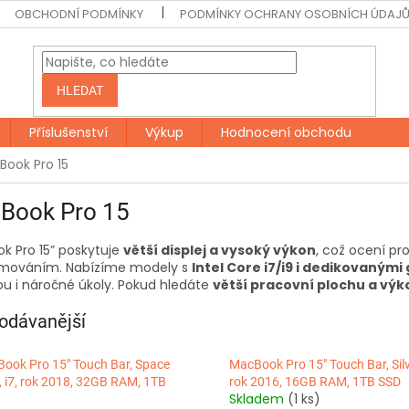
OBCHODNÍ PODMÍNKY
PODMÍNKY OCHRANY OSOBNÍCH ÚDAJ
HLEDAT
Příslušenství
Výkup
Hodnocení obchodu
ook Pro 15
Book Pro 15
k Pro 15” poskytuje
větší displej a vysoký výkon
, což ocení pr
mováním. Nabízíme modely s
Intel Core i7/i9 i dedikovaným
ou i náročné úkoly. Pokud hledáte
větší pracovní plochu a vý
odávanější
ook Pro 15" Touch Bar, Space
MacBook Pro 15" Touch Bar, Silve
, i7, rok 2018, 32GB RAM, 1TB
rok 2016, 16GB RAM, 1TB SSD
Skladem
(1 ks)