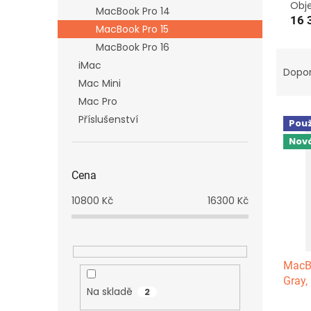
n
Obj
MacBook Pro 14
e
16 
MacBook Pro 15
l
MacBook Pro 16
Ř
iMac
a
Dopo
Mac Mini
z
e
Mac Pro
V
n
Příslušenství
Použ
ý
í
Nová
p
p
i
r
Cena
s
o
p
d
10800
Kč
16300
Kč
r
u
o
k
d
t
u
ů
MacBo
k
Gray,
t
Na skladě
2
SSD
ů