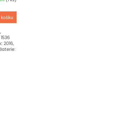
M
 košíku
A
,
 1536
: 2016,
Baterie: