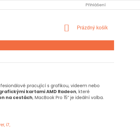
Ů
FORMULÁŘ ODSTOUPENÍ OD SMLOUVY
Přihlášení
FORMULÁŘ UPLATNĚ
NÁKUPNÍ
Prázdný košík
KOŠÍK
ofesionálové pracující s grafikou, videem nebo
i grafickými kartami AMD Radeon
, které
kon na cestách
, MacBook Pro 15” je ideální volba.
r, i7,