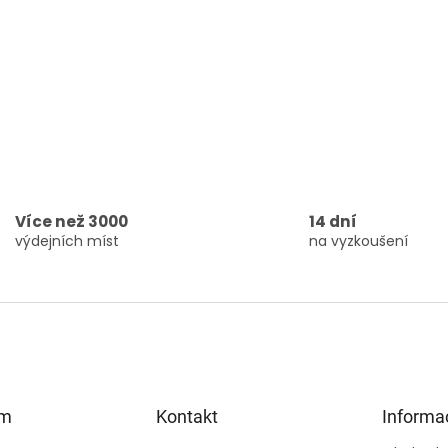
Více než 3000
14 dní
výdejních míst
na vyzkoušení
am
Kontakt
Informa