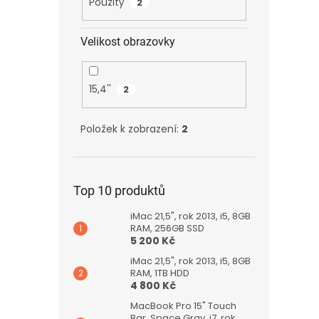
Použitý
2
Velikost obrazovky
15,4''
2
Položek k zobrazení:
2
Top 10 produktů
iMac 21,5", rok 2013, i5, 8GB
RAM, 256GB SSD
5 200 Kč
iMac 21,5", rok 2013, i5, 8GB
RAM, 1TB HDD
4 800 Kč
MacBook Pro 15" Touch
Bar, Space Gray, i7, rok